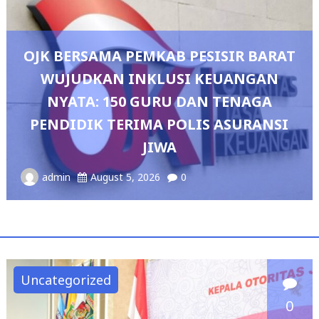
SISIR BARAT
KEUANGAN
N TENAGA
Pedang Pora Sambut Komb
S ASURANSI
Sianipar, Babak Baru Kepe
Polresta Bandar La
admin
August 4, 2026
0
Uncategorized
0