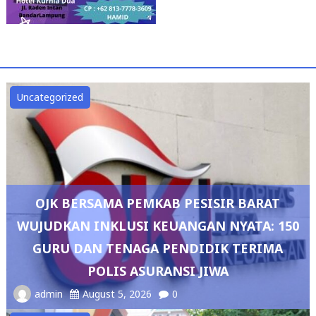
Uncategorized
OJK BERSAMA PEMKAB PESISIR BARAT
WUJUDKAN INKLUSI KEUANGAN NYATA: 150
GURU DAN TENAGA PENDIDIK TERIMA
POLIS ASURANSI JIWA
admin
August 5, 2026
0