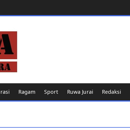
Berita online
MitraBeritaNusant
rasi
Ragam
Sport
Ruwa Jurai
Redaksi