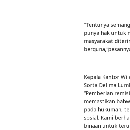
“Tentunya semang
punya hak untuk m
masyarakat diteri
berguna,”pesanny
Kepala Kantor Wi
Sorta Delima Lum
“Pemberian remisi
memastikan bahwa
pada hukuman, tet
sosial. Kami berh
binaan untuk ter