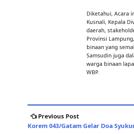
Diketahui, Acara i
Kusnali, Kepala Di
daerah, stakehol
Provinsi Lampung,
binaan yang semak
Samsudin juga da
warga binaan lapa
WBP.
Previous Post
Previous
Post
post:
Korem 043/Gatam Gelar Doa Syukur