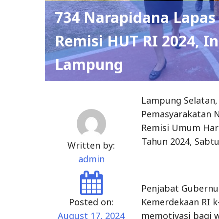
734 Narapidana Lapas
Remisi HUT RI 2024, In
Lampung
Lampung Selatan,
Pemasyarakatan N
Remisi Umum Hari
Tahun 2024, Sabtu 
Written by:
admin
Penjabat Gubern
Posted on:
Kemerdekaan RI k
August 17, 2024
memotivasi bagi w