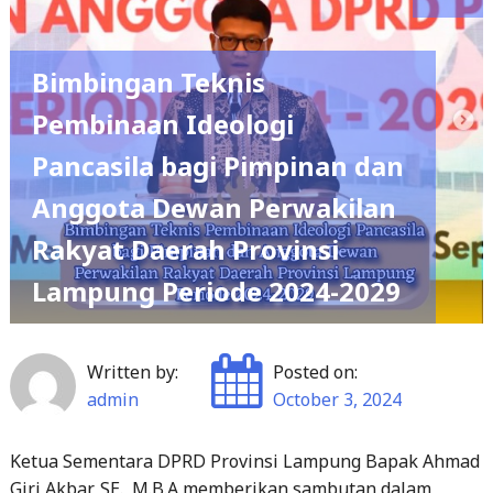
Bimbingan Teknis
Pembinaan Ideologi
Pancasila bagi Pimpinan dan
Anggota Dewan Perwakilan
Rakyat Daerah Provinsi
Lampung Periode 2024-2029
Written by:
Posted on:
admin
October 3, 2024
Ketua Sementara DPRD Provinsi Lampung Bapak Ahmad
Giri Akbar, SE., M.B.A memberikan sambutan dalam