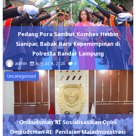
Pedang Pora Sambut Kombes Herbin
Sianipar, Babak Baru Kepemimpinan di
Polresta Bandar Lampung
admin
August 4, 2026
0
Uncategorized
Ombudsman RI Sosialisasikan Opini
Ombudsman RI: Penilaian Maladministrasi