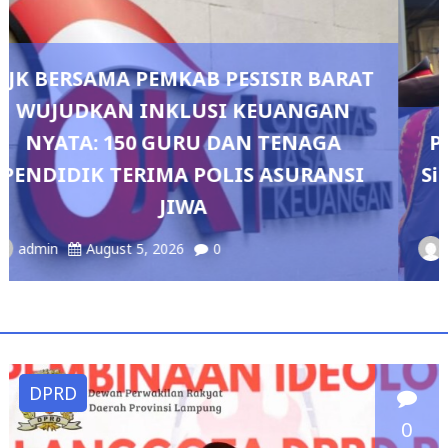
AT
Pedang Pora Sambut Kombes Herbin
SI
Sianipar, Babak Baru Kepemimpinan d
Polresta Bandar Lampung
admin
August 4, 2026
0
DPRD
0