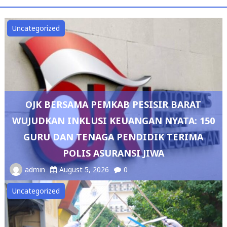
Uncategorized
OJK BERSAMA PEMKAB PESISIR BARAT
WUJUDKAN INKLUSI KEUANGAN NYATA: 150
GURU DAN TENAGA PENDIDIK TERIMA
POLIS ASURANSI JIWA
admin
August 5, 2026
0
Uncategorized