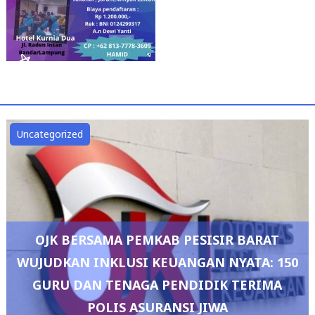
Uncategorized
OJK BERSAMA PEMKAB PESISIR BARAT
WUJUDKAN INKLUSI KEUANGAN NYATA: 150
GURU DAN TENAGA PENDIDIK TERIMA
POLIS ASURANSI JIWA