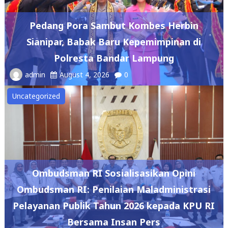
Pedang Pora Sambut Kombes Herbin
Sianipar, Babak Baru Kepemimpinan di
Polresta Bandar Lampung
admin
August 4, 2026
0
Uncategorized
Ombudsman RI Sosialisasikan Opini
Ombudsman RI: Penilaian Maladministrasi
Pelayanan Publik Tahun 2026 kepada KPU RI
Bersama Insan Pers