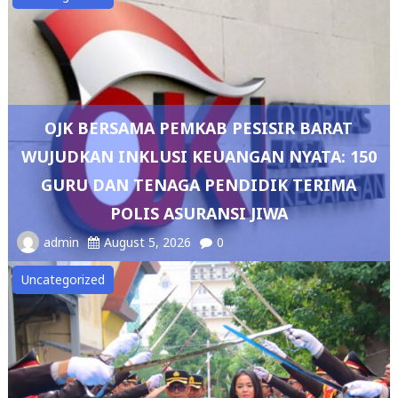
OJK BERSAMA PEMKAB PESISIR BARAT
WUJUDKAN INKLUSI KEUANGAN NYATA: 150
GURU DAN TENAGA PENDIDIK TERIMA
POLIS ASURANSI JIWA
admin
August 5, 2026
0
Uncategorized