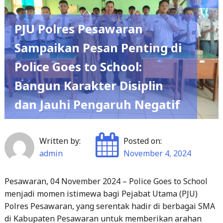
PJU Polres Pesawaran
Sampaikan Pesan Penting di
Police Goes to School:
Bangun Karakter Disiplin
dan Jauhi Pengaruh Negatif
Written by:
Posted on:
admin
November 4, 2024
Pesawaran, 04 November 2024 – Police Goes to School
menjadi momen istimewa bagi Pejabat Utama (PJU)
Polres Pesawaran, yang serentak hadir di berbagai SMA
di Kabupaten Pesawaran untuk memberikan arahan