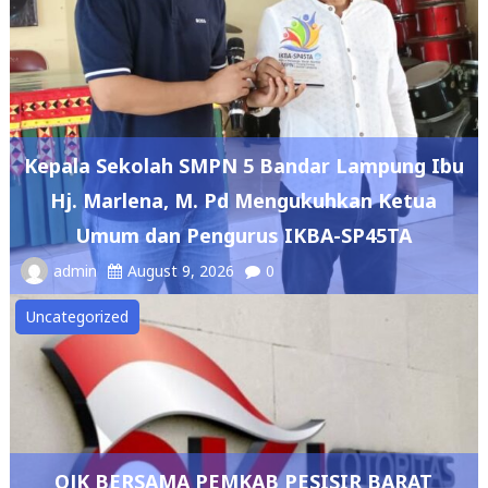
Kepala Sekolah SMPN 5 Bandar Lampung Ibu
Hj. Marlena, M. Pd Mengukuhkan Ketua
Umum dan Pengurus IKBA-SP45TA
admin
August 9, 2026
0
Uncategorized
OJK BERSAMA PEMKAB PESISIR BARAT