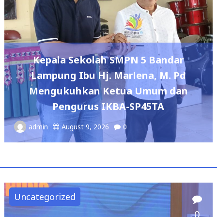
OJK BERSAMA PEMKAB
WUJUDKAN INKLU
 SMPN 5 Bandar
NYATA: 150 GURU
 Marlena, M. Pd
PENDIDIK TERIMA P
etua Umum dan
JIWA
KBA-SP45TA
admin
August 5, 2026
0
Uncategorized
0