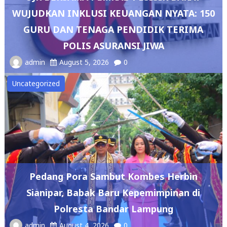
WUJUDKAN INKLUSI KEUANGAN NYATA: 150
GURU DAN TENAGA PENDIDIK TERIMA
POLIS ASURANSI JIWA
admin
August 5, 2026
0
Uncategorized
Pedang Pora Sambut Kombes Herbin
Sianipar, Babak Baru Kepemimpinan di
Polresta Bandar Lampung
admin
August 4, 2026
0