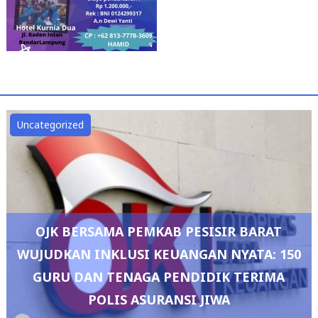
Uncategorized
OJK BERSAMA PEMKAB PESISIR BARAT
WUJUDKAN INKLUSI KEUANGAN NYATA: 150
GURU DAN TENAGA PENDIDIK TERIMA
POLIS ASURANSI JIWA