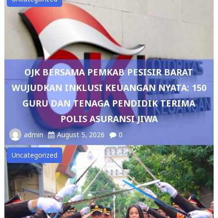
OJK BERSAMA PEMKAB PESISIR BARAT
WUJUDKAN INKLUSI KEUANGAN NYATA: 150
GURU DAN TENAGA PENDIDIK TERIMA
POLIS ASURANSI JIWA
admin
August 5, 2026
0
Uncategorized