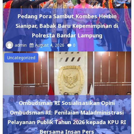
Pedang Pora Sambut Kombes Herbin
Sianipar, Babak Baru Kepemimpinan di
Polresta Bandar Lampung
admin
August 4, 2026
0
Uncategorized
Ombudsman RI Sosialisasikan Opini
Ombudsman RI: Penilaian Maladministrasi
Pelayanan Publik Tahun 2026 kepada KPU RI
Bersama Insan Pers