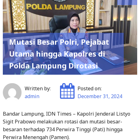
Mutasi Besar Polri, Pejabat
Utama hingga Kapolres di
Polda Lampung Dirotasi
Written by:
Posted on:
admin
December 31, 2024
Bandar Lampung, IDN Times – Kapolri Jenderal Listyo
Sigit Prabowo melakukan rotasi dan mutasi besar-
besaran terhadap 734 Perwira Tinggi (Pati) hingga
Perwira Menengah (Pamen).