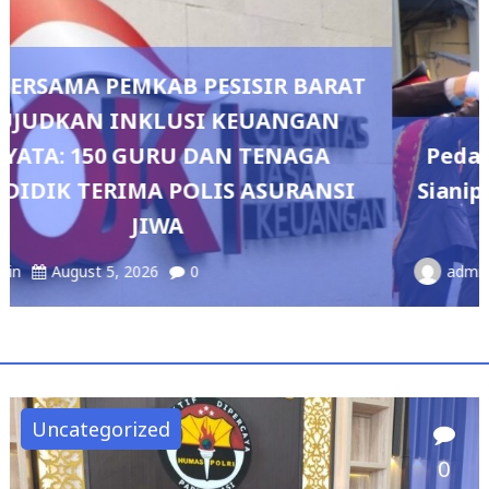
AT
Pedang Pora Sambut Kombes Herbin
I
Sianipar, Babak Baru Kepemimpinan di
Polresta Bandar Lampung
admin
August 4, 2026
0
Uncategorized
0