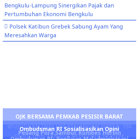
Bengkulu-Lampung Sinergikan Pajak dan
Pertumbuhan Ekonomi Bengkulu
Polsek Katibun Grebek Sabung Ayam Yang
Meresahkan Warga
OJK BERSAMA PEMKAB PESISIR BARAT
WUJUDKAN INKLUSI KEUANGAN NYATA: 150
Ombudsman RI Sosialisasikan Opini
Pedang Pora Sambut Kombes Herbin
GURU DAN TENAGA PENDIDIK TERIMA
Ombudsman RI: Penilaian Maladministrasi