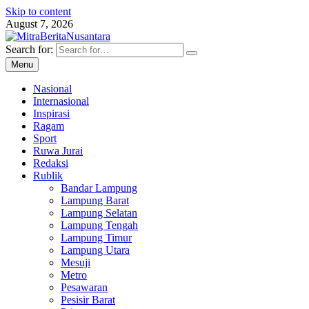
Skip to content
August 7, 2026
Search for:
MitraBeritaNusantara
Berita online
Menu
Nasional
Internasional
Inspirasi
Ragam
Sport
Ruwa Jurai
Redaksi
Rublik
Bandar Lampung
Lampung Barat
Lampung Selatan
Lampung Tengah
Lampung Timur
Lampung Utara
Mesuji
Metro
Pesawaran
Pesisir Barat