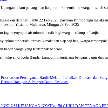
angan dalam penanganan banjir untuk membantu warga di salah satu 
ilaksakan dari hari Sabtu 22 Feb 2025, pasukan Brimob juga melaksanak
mbes Pol Yustanto Mujiharso. Minggu 23 Feb 2025
n juga menyuplai air minum bersih bagi warga terdampak banjir.
enyiapkan air bersih, termasuk makanan siap saji bagi warga terdampak b
kan beban warga yang terdampak bencana.
mlah wilayah di Kota Bandar Lampung mengalami bencana banjir dan ta
ioritaskan Penanganan Banjir Melalui Perbaikan Drainase dan Sung
Brimob Batalyon A Pelopor Bantu Evakuasi
INKLUSI KEUANGAN NYATA: 150 GURU DAN TENAGA PEND