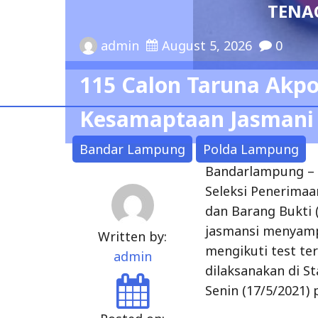
TENAG
admin
August 5, 2026
0
115 Calon Taruna Akpol
Kesamaptaan Jasmani
Bandar Lampung
Polda Lampung
Bandarlampung – 
Seleksi Penerimaa
dan Barang Bukti 
jasmansi menyamp
Written by:
mengikuti test ter
admin
dilaksanakan di 
Senin (17/5/2021) 