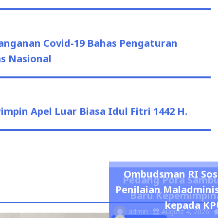
anganan Covid-19 Bahas Pengaturan
s Nasional
pin Apel Luar Biasa Idul Fitri 1442 H.
Ombudsman RI Sosi
Pedang Pora Sambu
Penilaian Maladminis
Baru Kepemimpina
kepada KPU
admin
August 4, 2026