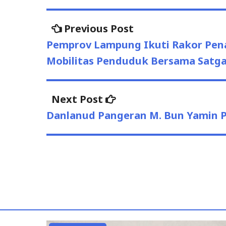
Previous Post
Previous
Post
post:
Pemprov Lampung Ikuti Rakor Pen
navigation
Mobilitas Penduduk Bersama Satga
Next Post
Next
post:
Danlanud Pangeran M. Bun Yamin Pim