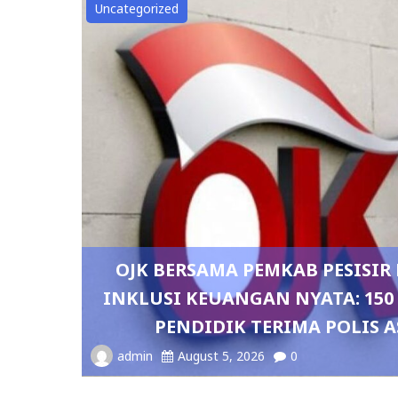
Uncategorized
OJK BERSAMA PEMKAB PESISI
INKLUSI KEUANGAN NYATA: 15
PENDIDIK TERIMA POLIS A
admin
August 5, 2026
0