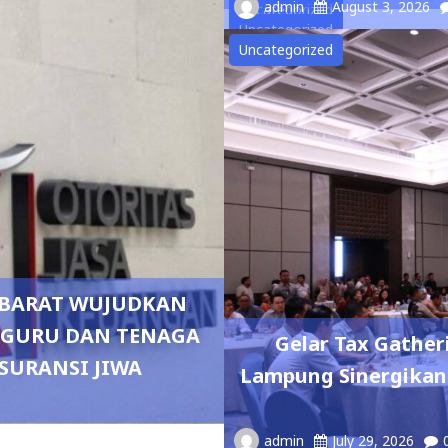
admin
August 3, 2026
Uncategorized
Uncategorized
Uncategorized
R BARAT WUJUDKAN
0 GURU DAN TENAGA
Gelar Tax Gather
SURANSI JIWA
Lampung Sinergikan
admin
July 29, 2026