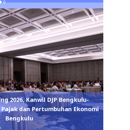
0
ing 2026, Kanwil DJP Bengkulu-
 Pajak dan Pertumbuhan Ekonomi
Bengkulu
0