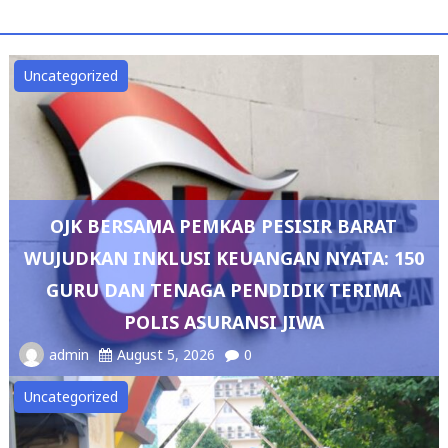
Uncategorized
OJK BERSAMA PEMKAB PESISIR BARAT
WUJUDKAN INKLUSI KEUANGAN NYATA: 150
GURU DAN TENAGA PENDIDIK TERIMA
POLIS ASURANSI JIWA
admin
August 5, 2026
0
Uncategorized