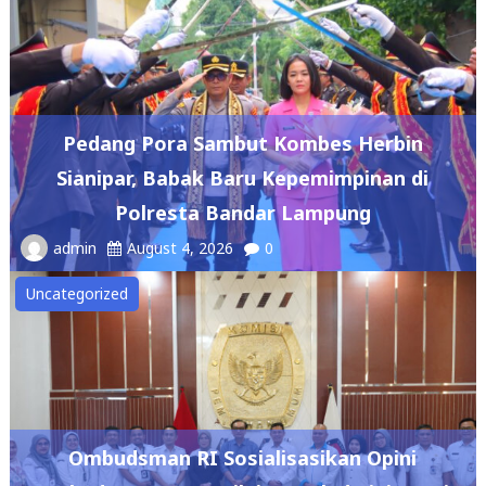
Pedang Pora Sambut Kombes Herbin
Sianipar, Babak Baru Kepemimpinan di
Polresta Bandar Lampung
admin
August 4, 2026
0
Uncategorized
Ombudsman RI Sosialisasikan Opini