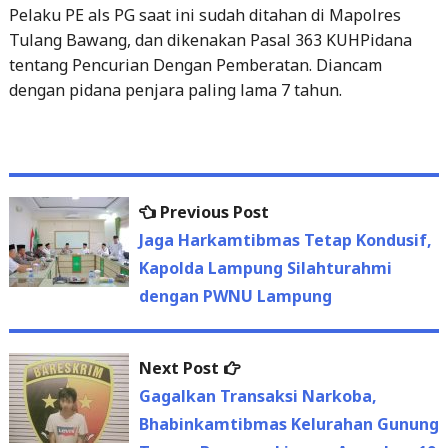
Pelaku PE als PG saat ini sudah ditahan di Mapolres
Tulang Bawang, dan dikenakan Pasal 363 KUHPidana
tentang Pencurian Dengan Pemberatan. Diancam
dengan pidana penjara paling lama 7 tahun.
Previous
Previous Post
Post
post:
Jaga Harkamtibmas Tetap Kondusif,
navigation
Kapolda Lampung Silahturahmi
dengan PWNU Lampung
Next
Next Post
post:
Gagalkan Transaksi Narkoba,
Bhabinkamtibmas Kelurahan Gunung
Terang Bersama Linmas Amankan 19