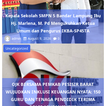
Kepala Sekolah SMPN 5 Bandar Lampung Ibu
Hj. Marlena, M. Pd Mengukuhkan Ketua
Umum dan Pengurus IKBA-SP45TA
admin
August 9, 2026
0
Uncategorized
OJK BERSAMA PEMKAB PESISIR BARAT
WUJUDKAN INKLUSI KEUANGAN NYATA: 150
GURU DAN TENAGA PENDIDIK TERIMA
POLIS ASURANSI JIWA