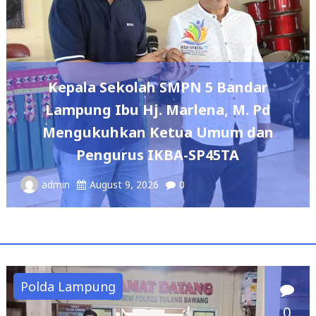
OJK BERSAMA PEMKAB PESISIR 
WUJUDKAN INKLUSI KEUAN
ndar
NYATA: 150 GURU DAN TEN
M. Pd
PENDIDIK TERIMA POLIS ASU
 dan
JIWA
A
admin
August 5, 2026
0
Polda Lampung
0